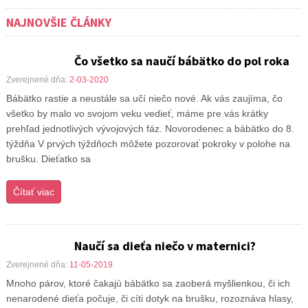
NAJNOVŠIE ČLÁNKY
Čo všetko sa naučí bábätko do pol roka
Zverejnené dňa:
2-03-2020
Bábätko rastie a neustále sa učí niečo nové. Ak vás zaujíma, čo
všetko by malo vo svojom veku vedieť, máme pre vás krátky
prehľad jednotlivých vývojových fáz. Novorodenec a bábätko do 8.
týždňa V prvých týždňoch môžete pozorovať pokroky v polohe na
brušku. Dieťatko sa
Čítať viac
Naučí sa dieťa niečo v maternici?
Zverejnené dňa:
11-05-2019
Mnoho párov, ktoré čakajú bábätko sa zaoberá myšlienkou, či ich
nenarodené dieťa počuje, či cíti dotyk na brušku, rozoznáva hlasy,