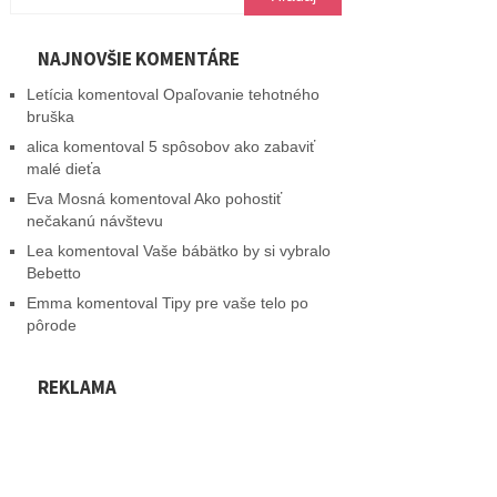
NAJNOVŠIE KOMENTÁRE
Letícia
komentoval
Opaľovanie tehotného
bruška
alica
komentoval
5 spôsobov ako zabaviť
malé dieťa
Eva Mosná
komentoval
Ako pohostiť
nečakanú návštevu
Lea
komentoval
Vaše bábätko by si vybralo
Bebetto
Emma
komentoval
Tipy pre vaše telo po
pôrode
REKLAMA