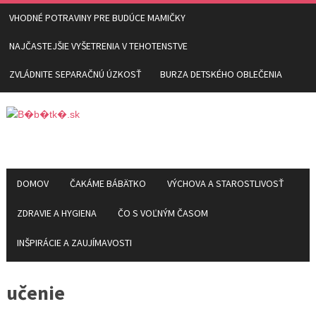
VHODNÉ POTRAVINY PRE BUDÚCE MAMIČKY
NAJČASTEJŠIE VYŠETRENIA V TEHOTENSTVE
ZVLÁDNITE SEPARAČNÚ ÚZKOSŤ
BURZA DETSKÉHO OBLEČENIA
DOMOV
ČAKÁME BÁBÄTKO
VÝCHOVA A STAROSTLIVOSŤ
ZDRAVIE A HYGIENA
ČO S VOĽNÝM ČASOM
INŠPIRÁCIE A ZAUJÍMAVOSTI
učenie