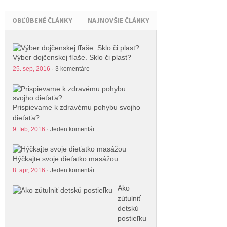
OBĽÚBENÉ ČLÁNKY
NAJNOVŠIE ČLÁNKY
Výber dojčenskej fľaše. Sklo či plast?
25. sep, 2016
·
3 komentáre
Prispievame k zdravému pohybu svojho
dieťaťa?
9. feb, 2016
·
Jeden komentár
Hýčkajte svoje dieťatko masážou
8. apr, 2016
·
Jeden komentár
Ako
zútulniť
detskú
postieľku