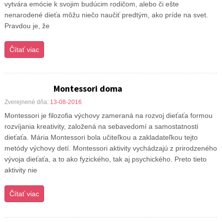
vytvára emócie k svojim budúcim rodičom, alebo či ešte
nenarodené dieťa môžu niečo naučiť predtým, ako príde na svet.
Pravdou je, že
Čítať viac
Montessori doma
Zverejnené dňa:
13-08-2016
Montessori je filozofia výchovy zameraná na rozvoj dieťaťa formou
rozvíjania kreativity, založená na sebavedomí a samostatnosti
dieťaťa. Mária Montessori bola učiteľkou a zakladateľkou tejto
metódy výchovy detí. Montessori aktivity vychádzajú z prirodzeného
vývoja dieťaťa, a to ako fyzického, tak aj psychického. Preto tieto
aktivity nie
Čítať viac