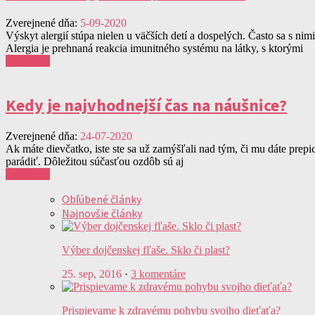
Zverejnené dňa:
5-09-2020
Výskyt alergií stúpa nielen u väčších detí a dospelých. Často sa s nim
Alergia je prehnaná reakcia imunitného systému na látky, s ktorými
Čítať viac
Kedy je najvhodnejší čas na náušnice?
Zverejnené dňa:
24-07-2020
Ak máte dievčatko, iste ste sa už zamýšľali nad tým, či mu dáte prep
parádiť. Dôležitou súčasťou ozdôb sú aj
Čítať viac
Obľúbené články
Najnovšie články
Výber dojčenskej fľaše. Sklo či plast?
25. sep, 2016
·
3 komentáre
Prispievame k zdravému pohybu svojho dieťaťa?