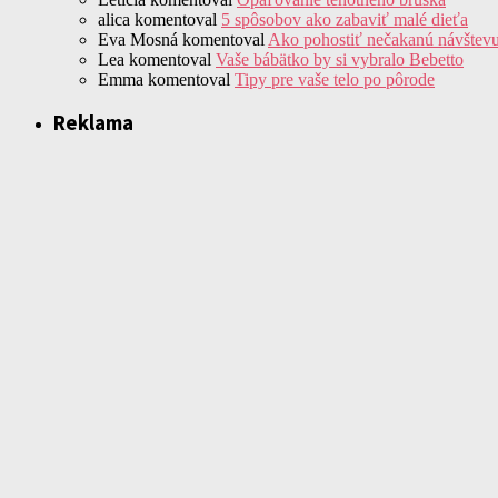
alica
komentoval
5 spôsobov ako zabaviť malé dieťa
Eva Mosná
komentoval
Ako pohostiť nečakanú návštev
Lea
komentoval
Vaše bábätko by si vybralo Bebetto
Emma
komentoval
Tipy pre vaše telo po pôrode
Reklama