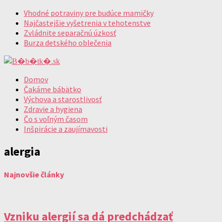
Vhodné potraviny pre budúce mamičky
Najčastejšie vyšetrenia v tehotenstve
Zvládnite separačnú úzkosť
Burza detského oblečenia
Domov
Čakáme bábätko
Výchova a starostlivosť
Zdravie a hygiena
Čo s voľným časom
Inšpirácie a zaujímavosti
alergia
Najnovšie články
Vzniku alergií sa dá predchádzať