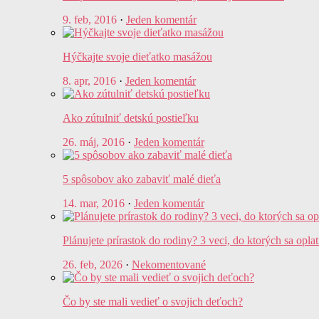
9. feb, 2016
·
Jeden komentár
Hýčkajte svoje dieťatko masážou
8. apr, 2016
·
Jeden komentár
Ako zútulniť detskú postieľku
26. máj, 2016
·
Jeden komentár
5 spôsobov ako zabaviť malé dieťa
14. mar, 2016
·
Jeden komentár
Plánujete prírastok do rodiny? 3 veci, do ktorých sa opla
26. feb, 2026
·
Nekomentované
Čo by ste mali vedieť o svojich deťoch?