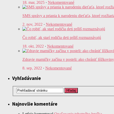
18. mar, 2025
·
Nekomentované
SMS správy a priania k narodeniu dieťaťa, ktoré rozžiari
2. nov, 2022
·
Nekomentované
Čo robiť, ak starí rodičia deti príliš rozmaznávajú
18. okt, 2022
·
Nekomentované
Zdravie mamičky začína v posteli: ako chrániť lôžkovin
8. sep, 2022
·
Nekomentované
Vyhľadávanie
Najnovšie komentáre
Letícia
komentoval
Opaľovanie tehotného bruška