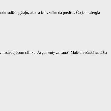
hí rodičia pýtajú, ako sa ich vzniku dá predísť. Čo je to alergia
m v nasledujúcom článku. Argumenty za „áno“ Malé dievčatká sa túžia