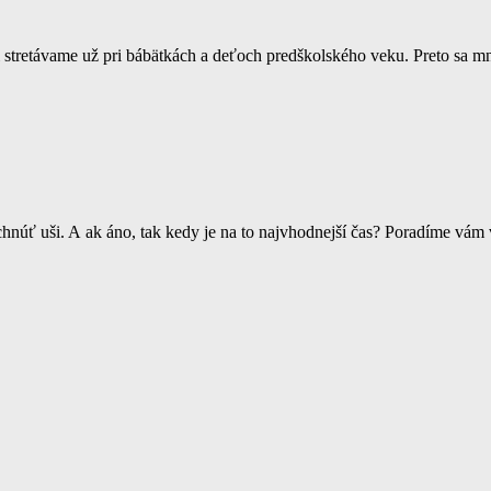
i stretávame už pri bábätkách a deťoch predškolského veku. Preto sa mno
ichnúť uši. A ak áno, tak kedy je na to najvhodnejší čas? Poradíme vá