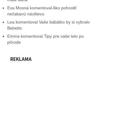
Eva Mosná
komentoval
Ako pohostiť
nečakanú návštevu
Lea
komentoval
Vaše bábätko by si vybralo
Bebetto
Emma
komentoval
Tipy pre vaše telo po
pôrode
REKLAMA