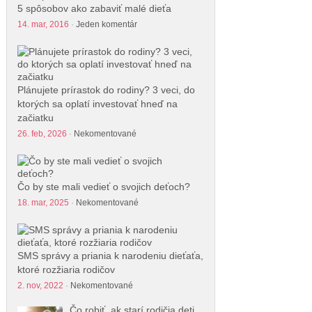
5 spôsobov ako zabaviť malé dieťa
14. mar, 2016
·
Jeden komentár
Plánujete prírastok do rodiny? 3 veci, do
ktorých sa oplatí investovať hneď na
začiatku
26. feb, 2026
·
Nekomentované
Čo by ste mali vedieť o svojich deťoch?
18. mar, 2025
·
Nekomentované
SMS správy a priania k narodeniu dieťaťa,
ktoré rozžiaria rodičov
2. nov, 2022
·
Nekomentované
Čo robiť, ak starí rodičia deti