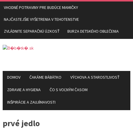
VHODNÉ POTRAVINY PRE BUDÚCE MAMIČKY
NAJČASTEJŠIE VYŠETRENIA V TEHOTENSTVE
ZVLÁDNITE SEPARAČNÚ ÚZKOSŤ
BURZA DETSKÉHO OBLEČENIA
DOMOV
ČAKÁME BÁBÄTKO
VÝCHOVA A STAROSTLIVOSŤ
ZDRAVIE A HYGIENA
ČO S VOĽNÝM ČASOM
INŠPIRÁCIE A ZAUJÍMAVOSTI
prvé jedlo