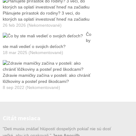
Plánujete prírastok do rodiny? 3 veci, do
ktorých sa oplatí investovať hneď na začiatku
26 feb 2026 (Nekomentované)
Čo
by
ste mali vedieť o svojich deťoch?
18 mar 2025 (Nekomentované)
Zdravie mamičky začína v posteli: ako chrániť
lôžkoviny a posteľ pred škodcami?
8 sep 2022 (Nekomentované)
Citát mesiaca
"Deti musia znášať hlúpostí dospelých pokiaľ nie sú dosť
veľké, aby ich opakovali."
Jean Anouilh