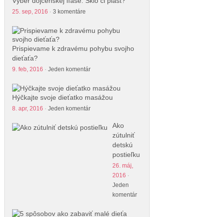
Výber dojčenskej fľaše. Sklo či plast?
25. sep, 2016
·
3 komentáre
Prispievame k zdravému pohybu svojho
dieťaťa?
9. feb, 2016
·
Jeden komentár
Hýčkajte svoje dieťatko masážou
8. apr, 2016
·
Jeden komentár
Ako
zútulniť
detskú
postieľku
26. máj,
2016
·
Jeden
komentár