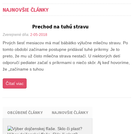
NAJNOVŠIE ČLÁNKY
Prechod na tuhú stravu
Zverejnené dňa:
2-05-2018
Prvých šesť mesiacov má mať bábätko výlučne mliečnu stravu. Po
tomto období začíname postupne pridávať tuhé príkrmy. Je to
preto, že mu už čisto mliečna strava nestačí. U niektorých detí
odporučí pediater začať s príkrmami o niečo skôr. Aj keď hovoríme,
že „začíname s tuhou
Čítať viac
OBĽÚBENÉ ČLÁNKY
NAJNOVŠIE ČLÁNKY