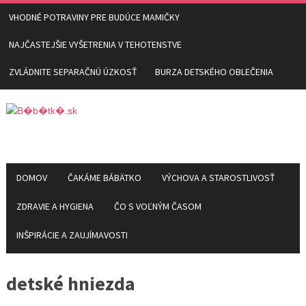
VHODNÉ POTRAVINY PRE BUDÚCE MAMIČKY
NAJČASTEJŠIE VYŠETRENIA V TEHOTENSTVE
ZVLÁDNITE SEPARAČNÚ ÚZKOSŤ
BURZA DETSKÉHO OBLEČENIA
DOMOV
ČAKÁME BÁBÄTKO
VÝCHOVA A STAROSTLIVOSŤ
ZDRAVIE A HYGIENA
ČO S VOĽNÝM ČASOM
INŠPIRÁCIE A ZAUJÍMAVOSTI
detské hniezda