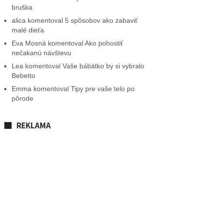
bruška
alica
komentoval
5 spôsobov ako zabaviť
malé dieťa
Eva Mosná
komentoval
Ako pohostiť
nečakanú návštevu
Lea
komentoval
Vaše bábätko by si vybralo
Bebetto
Emma
komentoval
Tipy pre vaše telo po
pôrode
REKLAMA