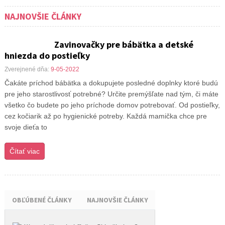
NAJNOVŠIE ČLÁNKY
Zavinovačky pre bábätka a detské
hniezda do postieľky
Zverejnené dňa:
9-05-2022
Čakáte príchod bábätka a dokupujete posledné doplnky ktoré budú
pre jeho starostlivosť potrebné? Určite premýšľate nad tým, či máte
všetko čo budete po jeho príchode domov potrebovať. Od postieľky,
cez kočiarik až po hygienické potreby. Každá mamička chce pre
svoje dieťa to
Čítať viac
OBĽÚBENÉ ČLÁNKY
NAJNOVŠIE ČLÁNKY