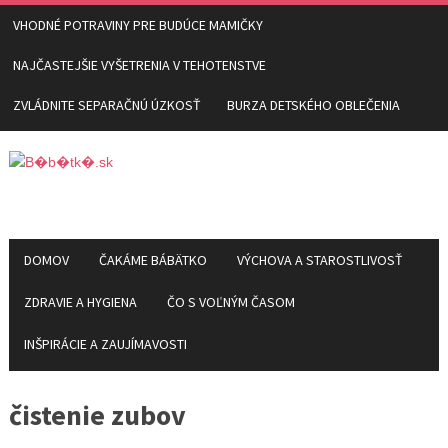
VHODNÉ POTRAVINY PRE BUDÚCE MAMIČKY
NAJČASTEJŠIE VYŠETRENIA V TEHOTENSTVE
ZVLÁDNITE SEPARAČNÚ ÚZKOSŤ
BURZA DETSKÉHO OBLEČENIA
DOMOV
ČAKÁME BÁBÄTKO
VÝCHOVA A STAROSTLIVOSŤ
ZDRAVIE A HYGIENA
ČO S VOĽNÝM ČASOM
INŠPIRÁCIE A ZAUJÍMAVOSTI
čistenie zubov