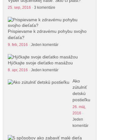
Výber dojčenskej fľaše. Sklo či plast?
25. sep, 2016
·
3 komentáre
Prispievame k zdravému pohybu svojho
dieťaťa?
9. feb, 2016
·
Jeden komentár
Hýčkajte svoje dieťatko masážou
8. apr, 2016
·
Jeden komentár
Ako
zútulniť
detskú
postieľku
26. máj,
2016
·
Jeden
komentár