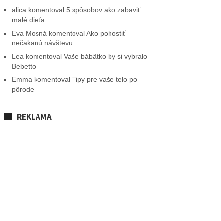
alica
komentoval
5 spôsobov ako zabaviť
malé dieťa
Eva Mosná
komentoval
Ako pohostiť
nečakanú návštevu
Lea
komentoval
Vaše bábätko by si vybralo
Bebetto
Emma
komentoval
Tipy pre vaše telo po
pôrode
REKLAMA