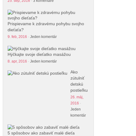
25. sep, 2016
·
3 komentáre
Prispievame k zdravému pohybu svojho
dieťaťa?
9. feb, 2016
·
Jeden komentár
Hýčkajte svoje dieťatko masážou
8. apr, 2016
·
Jeden komentár
Ako
zútulniť
detskú
postieľku
26. máj,
2016
·
Jeden
komentár
5 spôsobov ako zabaviť malé dieťa