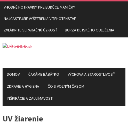
VHODNÉ POTRAVINY PRE BUDÚCE MAMIČKY
NAJČASTEJŠIE VYŠETRENIA V TEHOTENSTVE
ZVLÁDNITE SEPARAČNÚ ÚZKOSŤ
BURZA DETSKÉHO OBLEČENIA
DOMOV
ČAKÁME BÁBÄTKO
VÝCHOVA A STAROSTLIVOSŤ
ZDRAVIE A HYGIENA
ČO S VOĽNÝM ČASOM
INŠPIRÁCIE A ZAUJÍMAVOSTI
UV žiarenie