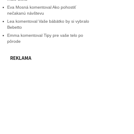
Eva Mosná
komentoval
Ako pohostiť
nečakanú návštevu
Lea
komentoval
Vaše bábätko by si vybralo
Bebetto
Emma
komentoval
Tipy pre vaše telo po
pôrode
REKLAMA