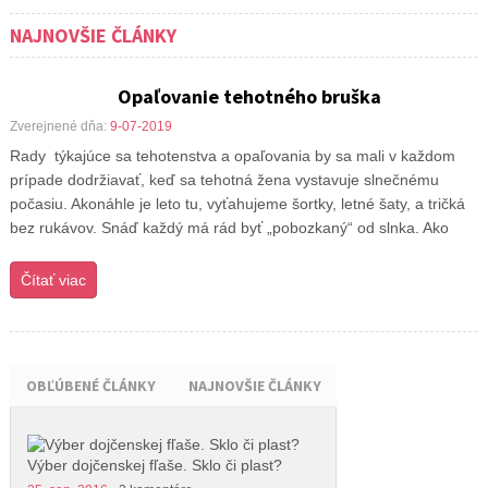
NAJNOVŠIE ČLÁNKY
Opaľovanie tehotného bruška
Zverejnené dňa:
9-07-2019
Rady týkajúce sa tehotenstva a opaľovania by sa mali v každom
prípade dodržiavať, keď sa tehotná žena vystavuje slnečnému
počasiu. Akonáhle je leto tu, vyťahujeme šortky, letné šaty, a tričká
bez rukávov. Snáď každý má rád byť „pobozkaný“ od slnka. Ako
Čítať viac
OBĽÚBENÉ ČLÁNKY
NAJNOVŠIE ČLÁNKY
Výber dojčenskej fľaše. Sklo či plast?