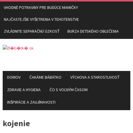
VHODNÉ POTRAVINY PRE BUDÚCE MAMIČKY
NAJČASTEJŠIE VYŠETRENIA V TEHOTENSTVE
ZVLÁDNITE SEPARAČNÚ ÚZKOSŤ
BURZA DETSKÉHO OBLEČENIA
DOMOV
ČAKÁME BÁBÄTKO
VÝCHOVA A STAROSTLIVOSŤ
ZDRAVIE A HYGIENA
ČO S VOĽNÝM ČASOM
INŠPIRÁCIE A ZAUJÍMAVOSTI
kojenie