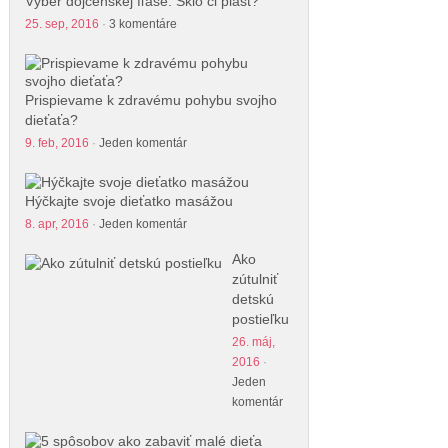
Výber dojčenskej fľaše. Sklo či plast?
25. sep, 2016
·
3 komentáre
Prispievame k zdravému pohybu svojho
dieťaťa?
9. feb, 2016
·
Jeden komentár
Hýčkajte svoje dieťatko masážou
8. apr, 2016
·
Jeden komentár
Ako
zútulniť
detskú
postieľku
26. máj,
2016
·
Jeden
komentár