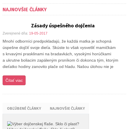
NAJNOVŠIE ČLÁNKY
Zásady úspešného dojčenia
Zverejnené dňa:
19-05-2017
Mnohí odborníci predpokladajú, že každá matka je schopná
úspešne dojčiť svoje dieťa. Skúste to však vysvetliť mamičkám
s krvavými prasklinami na bradavkách, vysokými horúčkami
a ukrutne boliacim zapáleným prsníkom či dokonca tým, ktorým
dieťatko hodiny zanovito plače od hladu. Našou úlohou nie je
Čítať viac
OBĽÚBENÉ ČLÁNKY
NAJNOVŠIE ČLÁNKY