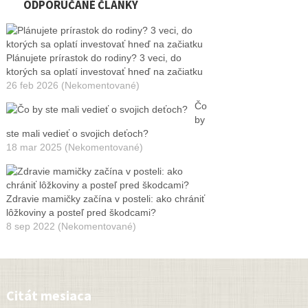
ODPORÚČANÉ ČLÁNKY
Plánujete prírastok do rodiny? 3 veci, do
ktorých sa oplatí investovať hneď na začiatku
26 feb 2026 (Nekomentované)
Čo
by
ste mali vedieť o svojich deťoch?
18 mar 2025 (Nekomentované)
Zdravie mamičky začína v posteli: ako chrániť
lôžkoviny a posteľ pred škodcami?
8 sep 2022 (Nekomentované)
Citát mesiaca