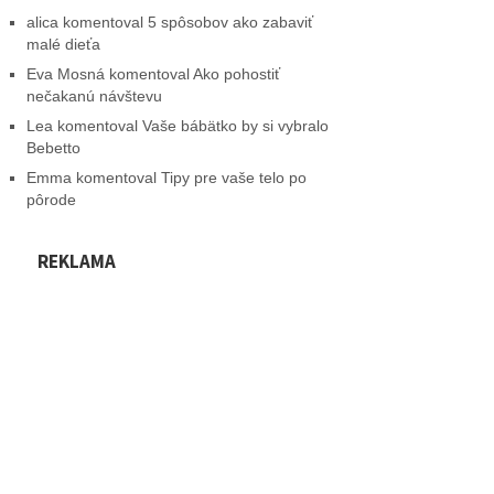
alica
komentoval
5 spôsobov ako zabaviť
malé dieťa
Eva Mosná
komentoval
Ako pohostiť
nečakanú návštevu
Lea
komentoval
Vaše bábätko by si vybralo
Bebetto
Emma
komentoval
Tipy pre vaše telo po
pôrode
REKLAMA